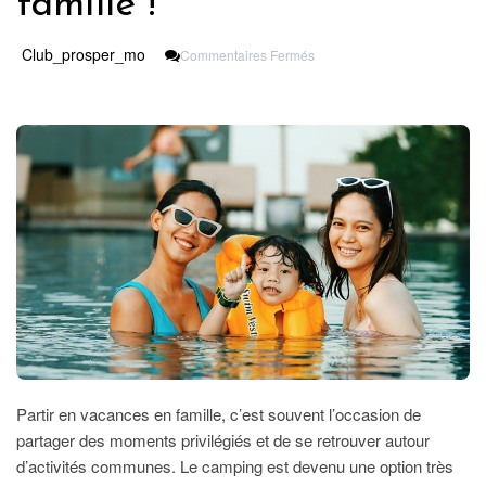
famille !
Sur
Club_prosper_mo
Commentaires Fermés
Les
Vacances
En
Camping
:
Une
Expérience
Inoubliable
Pour
Toute
La
Famille
!
Partir en vacances en famille, c’est souvent l’occasion de
partager des moments privilégiés et de se retrouver autour
d’activités communes. Le camping est devenu une option très