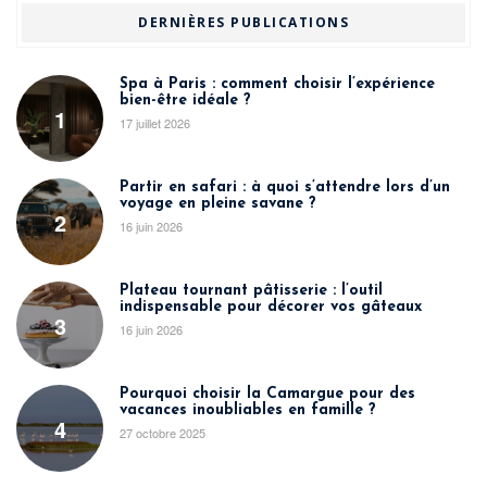
DERNIÈRES PUBLICATIONS
Spa à Paris : comment choisir l’expérience
bien-être idéale ?
1
17 juillet 2026
Partir en safari : à quoi s’attendre lors d’un
voyage en pleine savane ?
2
16 juin 2026
Plateau tournant pâtisserie : l’outil
indispensable pour décorer vos gâteaux
3
16 juin 2026
Pourquoi choisir la Camargue pour des
vacances inoubliables en famille ?
4
27 octobre 2025