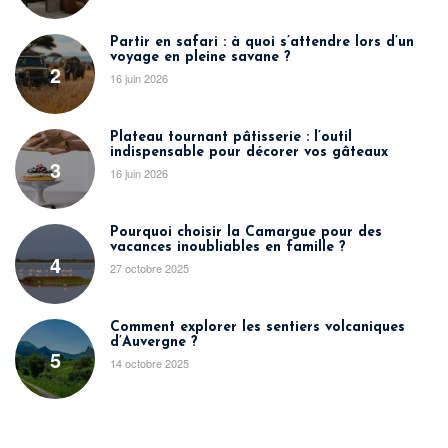
Partir en safari : à quoi s’attendre lors d’un
voyage en pleine savane ?
2
16 juin 2026
Plateau tournant pâtisserie : l’outil
indispensable pour décorer vos gâteaux
3
16 juin 2026
Pourquoi choisir la Camargue pour des
vacances inoubliables en famille ?
4
27 octobre 2025
Comment explorer les sentiers volcaniques
d’Auvergne ?
5
14 octobre 2025