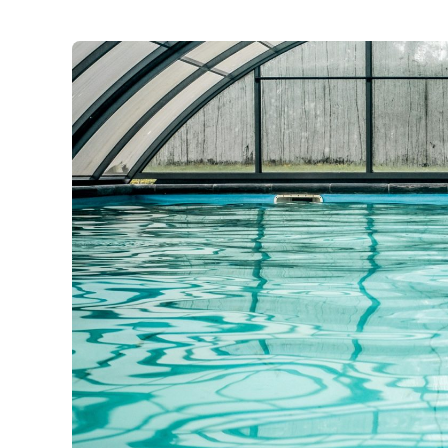
Le
Charme
De
L’île
D’Oléron
En
Séjournant
Dans
Un
Hôtel
Avec
Piscine
Chauffée