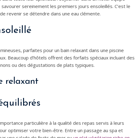
savourer sereinement les premiers jours ensoleillés. C’est le
t de revenir se détendre dans une eau clémente.
soleillé
ineuses, parfaites pour un bain relaxant dans une piscine
x. Beaucoup d’hôtels offrent des forfaits spéciaux incluant des
gnons ou des dégustations de plats typiques.
 relaxant
équilibrés
ortance particulière à la qualité des repas servis à leurs
our optimiser votre bien-être. Entre un passage au spa et
 par une salade de fruits de mer ou
un plat végétarien riche en