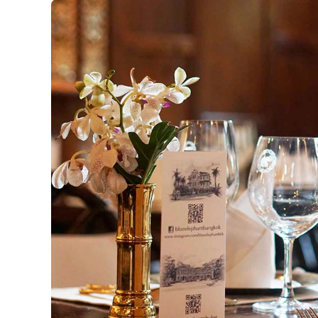
À
Bangkok