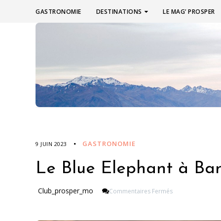
GASTRONOMIE
DESTINATIONS
LE MAG’ PROSPER
GASTRONOMIE
9 JUIN 2023
Le Blue Elephant à Ba
Sur
Club_prosper_mo
Commentaires Fermés
Le
Blue
Elephant