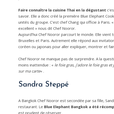
Faire connaître la cuisine Thai en la dégustant
c’es
savoir. Elle a donc créé la première Blue Elephant Coo
unités du groupe. C’est chef Chang qui officie à Paris.
excellent » nous dit Chef Nooror.
Aujourd’hui Chef Nooror parcourt le monde. Elle vient
Bruxelles et Paris. Autrement elle répond aux invita
coréen ou japonais pour aller expliquer, montrer et fair
Chef Nooror ne manque pas de surprendre. A la question
moins inattendue : «
le foie gras, j’adore le foie gras e
sur ma carte
« .
Sandra Steppé
A Bangkok Chef Nooror est secondée par sa fille, Sandr
restaurant. Le
Blue Elephant Bangkok a été récomp
est prudent de réserver.