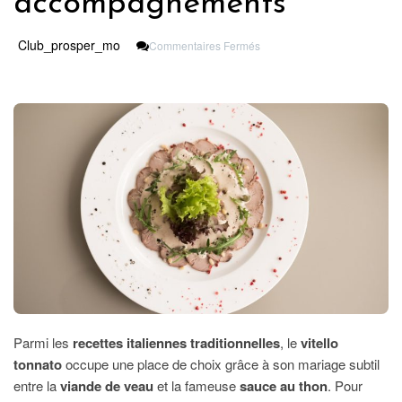
accompagnements
Sur
Club_prosper_mo
Commentaires Fermés
Vitello
Tonnato
:
Secrets
Pour
Bien
Choisir
Votre
Viande
Et
Réussir
Les
Accompagnements
Parmi les
recettes italiennes traditionnelles
, le
vitello
tonnato
occupe une place de choix grâce à son mariage subtil
entre la
viande de veau
et la fameuse
sauce au thon
. Pour