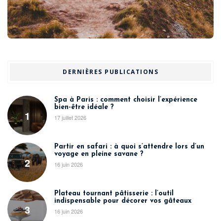
DERNIÈRES PUBLICATIONS
Spa à Paris : comment choisir l’expérience
bien-être idéale ?
1
17 juillet 2026
Partir en safari : à quoi s’attendre lors d’un
voyage en pleine savane ?
2
16 juin 2026
Plateau tournant pâtisserie : l’outil
indispensable pour décorer vos gâteaux
3
16 juin 2026