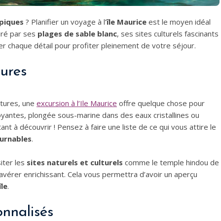
opiques
? Planifier un voyage à l’
île Maurice
est le moyen idéal
ré par ses
plages de sable blanc
, ses sites culturels fascinants
iser chaque détail pour profiter pleinement de votre séjour.
tures
ntures, une
excursion à l’Ile Maurice
offre quelque chose pour
antes, plongée sous-marine dans des eaux cristallines ou
tant à découvrir ! Pensez à faire une liste de ce qui vous attire le
ournables
.
siter les
sites naturels et culturels
comme le temple hindou de
vérer enrichissant. Cela vous permettra d’avoir un aperçu
île
.
onnalisés