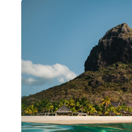
Excursions
À
L’île
Maurice
?